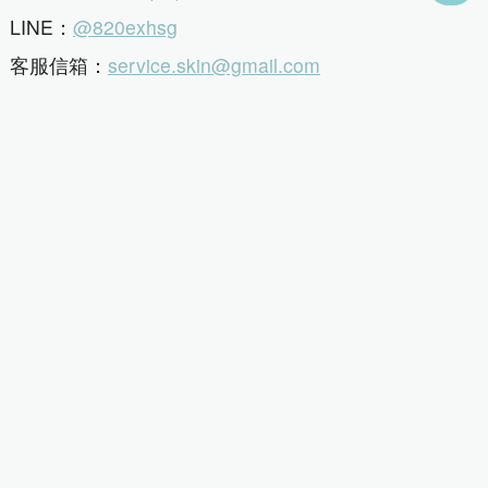
LINE：
@820exhsg
客服信箱：
service.skin@gmail.com
Facebook：
李士虹皮膚科診所暨醫美微整中心
Instagram：
https://www.instagram.com/skin88_dr.lee/
診所地址：台北市松山區民權東路三段136號3樓之1
(普門大樓3F)
營業時間：週一至週五 10:00-21:00 (詳閱門診時間)